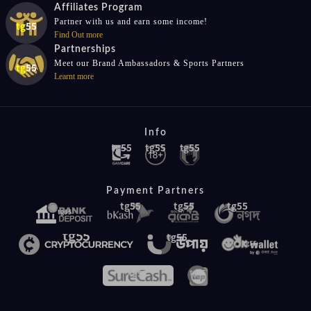
Affiliates Program
Partner with us and earn some income!
Find Out more
Partnerships
Meet our Brand Ambassadors & Sports Partners
Learnt more
Info
Payment Partners