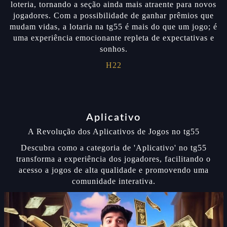
loteria, tornando a seção ainda mais atraente para novos
jogadores. Com a possibilidade de ganhar prêmios que
mudam vidas, a lotaria na tg55 é mais do que um jogo; é
uma experiência emocionante repleta de expectativas e
sonhos.
H22
Aplicativo
A Revolução dos Aplicativos de Jogos no tg55
Descubra como a categoria de 'Aplicativo' no tg55
transforma a experiência dos jogadores, facilitando o
acesso a jogos de alta qualidade e promovendo uma
comunidade interativa.